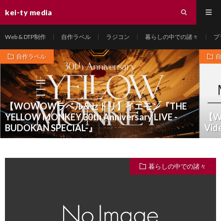
kei-ty media
Web & DTP制作
自作ラベル
ラジコン
暮らしの中での諸々
プ
自作ラベル
【WOWOWラベル&セトリ】イエモン『THE
YELLOW MONKEY 30th Anniversary LIVE -
【W
BUDOKAN SPECIAL-』
Vid
暮らしの中での諸々