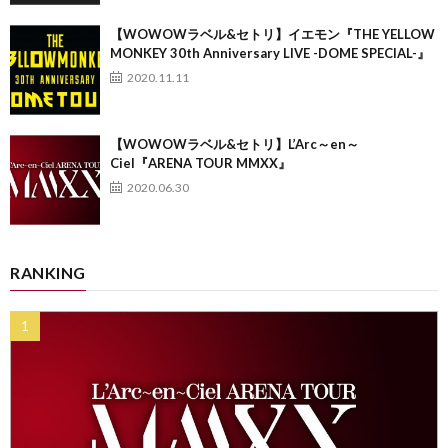
【WOWOWラベル&セトリ】イエモン『THE YELLOW
MONKEY 30th Anniversary LIVE -DOME SPECIAL-』
2020.11.11
【WOWOWラベル&セトリ】L’Arc～en～
Ciel『ARENA TOUR MMXX』
2020.06.30
RANKING