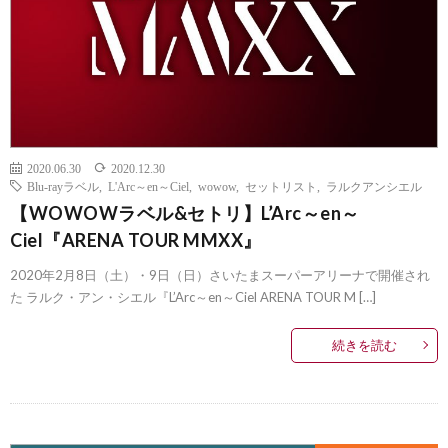
2020.06.30
2020.12.30
Blu-rayラベル
,
L'Arc～en～Ciel
,
wowow
,
セットリスト
,
ラルクアンシエル
【WOWOWラベル&セトリ】L’Arc～en～
Ciel『ARENA TOUR MMXX』
2020年2月8日（土）・9日（日）さいたまスーパーアリーナで開催され
た ラルク・アン・シエル『L’Arc～en～Ciel ARENA TOUR M […]
続きを読む