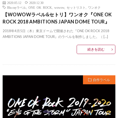
2020.05.12
2020.12.30
Blu-rayラベル
,
ONE OK ROCK
,
wowow
,
セットリスト
,
ワンオク
【WOWOWラベル&セトリ】ワンオク『ONE OK
ROCK 2018 AMBITIONS JAPAN DOME TOUR』
2018年4月5日（木）東京ドームで開催された『ONE OK ROCK 2018
AMBITIONS JAPAN DOME TOUR』のラベルを制作しました。（ […]
続きを読む
自作ラベル