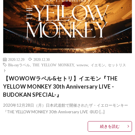
2020.12.29
2020.12.30
Blu-rayラベル
,
THE YELLOW MONKEY
,
wowow
,
イエモン
,
セットリス
ト
【WOWOWラベル&セトリ】イエモン『THE
YELLOW MONKEY 30th Anniversary LIVE -
BUDOKAN SPECIAL-』
2020年12月28日（月）日本武道館で開催されたザ・イエローモンキー
『THE YELLOW MONKEY 30th Anniversary LIVE -BUD […]
続きを読む