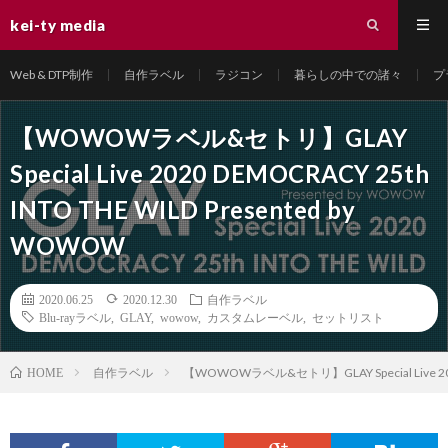
kei-ty media
Web & DTP制作
自作ラベル
ラジコン
暮らしの中での諸々
プ
【WOWOWラベル&セトリ】GLAY
Special Live 2020 DEMOCRACY 25th
INTO THE WILD Presented by
WOWOW
2020.06.25
2020.12.30
自作ラベル
Blu-rayラベル
,
GLAY
,
wowow
,
カスタムレーベル
,
セットリスト
自作ラベル
【WOWOWラベル&セトリ】GLAY Special Live 2020
HOME