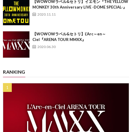
【WOWOWラベル&セトリ】イエモン『THE YELLOW
MONKEY 30th Anniversary LIVE -DOME SPECIAL-』
2020.11.11
【WOWOWラベル&セトリ】L’Arc～en～
Ciel『ARENA TOUR MMXX』
2020.06.30
RANKING