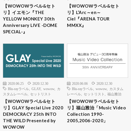
【WOWOWラベル&セト
【WOWOWラベル&セト
リ】イエモン『THE
リ】L’Arc～en～
YELLOW MONKEY 30th
Ciel『ARENA TOUR
Anniversary LIVE -DOME
MMXX』
SPECIAL-』
2020.06.25
2020.12.30
2020.06.06
2020.12.30
Blu-rayラベル
,
GLAY
,
wowow
,
カ
Blu-rayラベル
,
wowow
,
カスタム
スタムレーベル
,
セットリスト
レーベル
,
セットリスト
,
福山雅治
【WOWOWラベル&セト
【WOWOWラベル&セト
リ】GLAY Special Live 2020
リ】福山雅治「Music Video
DEMOCRACY 25th INTO
Collection 1990-
THE WILD Presented by
2005,2006-2020」
WOWOW