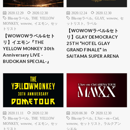
2020.12.29
2020.12.30
2020.12.24
2020.12.30
Blu-rayラベル
,
THE YELLOW
Blu-rayラベル
,
GLAY
,
wowow
,
セ
MONKEY
,
wowow
,
イエモン
,
セッ
ットリスト
,
ラベル
トリスト
【WOWOWラベル&セト
【WOWOWラベル&セト
リ】GLAY DEMOCRACY
リ】イエモン『THE
25TH “HOTEL GLAY
YELLOW MONKEY 30th
GRAND FINALE” in
Anniversary LIVE -
SAITAMA SUPER ARENA
BUDOKAN SPECIAL-』
2020.11.11
2020.12.30
2020.06.30
2020.12.30
Blu-rayラベル
,
THE YELLOW
Blu-rayラベル
,
L'Arc～en～Ciel
,
MONKEY
,
wowow
,
イエモン
,
セッ
wowow
,
セットリスト
,
ラルクアン
トリスト
シエル