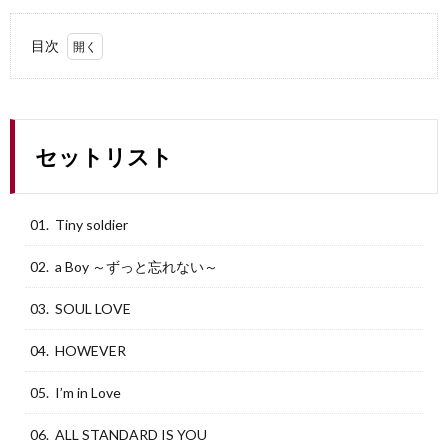
目次
1.
セッ
トリ
スト
セットリスト
2.
ほし
いも
01. Tiny soldier
のリ
スト
公開
02. a Boy ～ずっと忘れない～
しま
した
03. SOUL LOVE
04. HOWEVER
05. I’m in Love
06. ALL STANDARD IS YOU