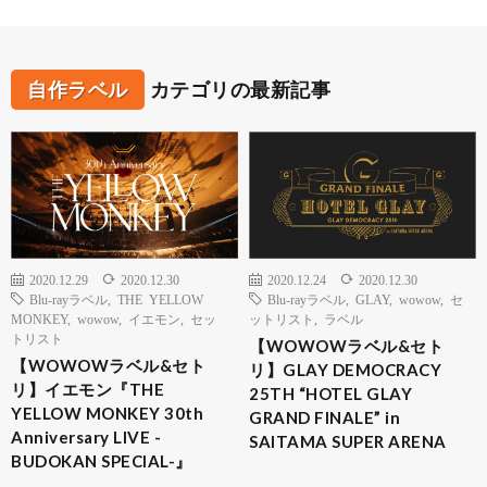
自作ラベル
カテゴリの最新記事
2020.12.29
2020.12.30
2020.12.24
2020.12.30
Blu-rayラベル
,
THE YELLOW
Blu-rayラベル
,
GLAY
,
wowow
,
セ
MONKEY
,
wowow
,
イエモン
,
セッ
ットリスト
,
ラベル
トリスト
【WOWOWラベル&セト
【WOWOWラベル&セト
リ】GLAY DEMOCRACY
リ】イエモン『THE
25TH “HOTEL GLAY
YELLOW MONKEY 30th
GRAND FINALE” in
Anniversary LIVE -
SAITAMA SUPER ARENA
BUDOKAN SPECIAL-』