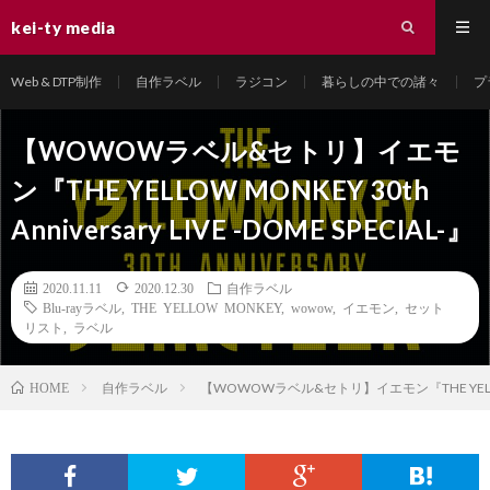
kei-ty media
Web & DTP制作
自作ラベル
ラジコン
暮らしの中での諸々
プ
【WOWOWラベル&セトリ】イエモ
ン『THE YELLOW MONKEY 30th
Anniversary LIVE -DOME SPECIAL-』
2020.11.11
2020.12.30
自作ラベル
Blu-rayラベル
,
THE YELLOW MONKEY
,
wowow
,
イエモン
,
セット
リスト
,
ラベル
自作ラベル
【WOWOWラベル&セトリ】イエモン『THE YELLOW MONK
HOME