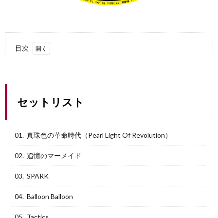
目次
1.
セッ
トリ
スト
セットリスト
2.
一言
3.
01. 真珠色の革命時代（Pearl Light Of Revolution）
ほし
いも
02. 追憶のマーメイド
のリ
スト
03. SPARK
公開
しま
した
04. Balloon Balloon
05. Tactics