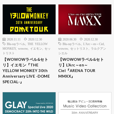
2020.11.11
2020.12.30
2020.06.30
2020.12.30
Blu-rayラベル
,
THE YELLOW
Blu-rayラベル
,
L'Arc～en～Ciel
,
MONKEY
,
wowow
,
イエモン
,
セッ
wowow
,
セットリスト
,
ラルクアン
トリスト
シエル
【WOWOWラベル&セト
【WOWOWラベル&セト
リ】イエモン『THE
リ】L’Arc～en～
YELLOW MONKEY 30th
Ciel『ARENA TOUR
Anniversary LIVE -DOME
MMXX』
SPECIAL-』