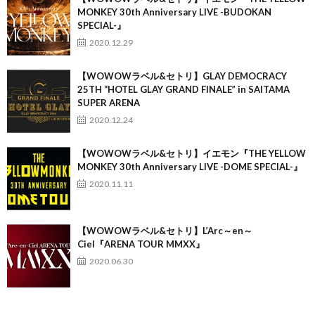
MONKEY 30th Anniversary LIVE -BUDOKAN
SPECIAL-』
2020.12.29
【WOWOWラベル&セトリ】GLAY DEMOCRACY
25TH “HOTEL GLAY GRAND FINALE” in SAITAMA
SUPER ARENA
2020.12.24
【WOWOWラベル&セトリ】イエモン『THE YELLOW
MONKEY 30th Anniversary LIVE -DOME SPECIAL-』
2020.11.11
【WOWOWラベル&セトリ】L’Arc～en～
Ciel『ARENA TOUR MMXX』
2020.06.30