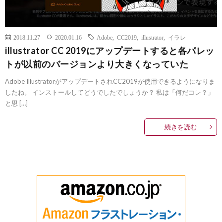
2018.11.27
2020.01.16
Adobe
,
CC2019
,
illustrator
,
イラレ
illustrator CC 2019にアップデートすると各パレッ
トが以前のバージョンより大きくなっていた
Adobe IllustratorがアップデートされCC2019が使用できるようになりま
したね。 インストールしてどうでしたでしょうか？ 私は「何だコレ？」
と思 […]
続きを読む