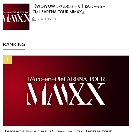
【WOWOWラベル&セトリ】L’Arc～en～
Ciel『ARENA TOUR MMXX』
2020.06.30
RANKING
【WOWOWラベル&セトリ】L’Arc～en～Ciel『ARENA TOUR