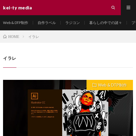
kei-ty media
Web & DTP制作
自作ラベル
ラジコン
暮らしの中での諸々
プ
イラレ
HOME
イラレ
Web & DTP制作