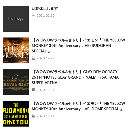
活動休止します
2021.02.20
【WOWOWラベル&セトリ】イエモン『THE YELLOW
MONKEY 30th Anniversary LIVE -BUDOKAN
SPECIAL-』
2020.12.29
【WOWOWラベル&セトリ】GLAY DEMOCRACY
25TH “HOTEL GLAY GRAND FINALE” in SAITAMA
SUPER ARENA
2020.12.24
【WOWOWラベル&セトリ】イエモン『THE YELLOW
MONKEY 30th Anniversary LIVE -DOME SPECIAL-』
2020.11.11