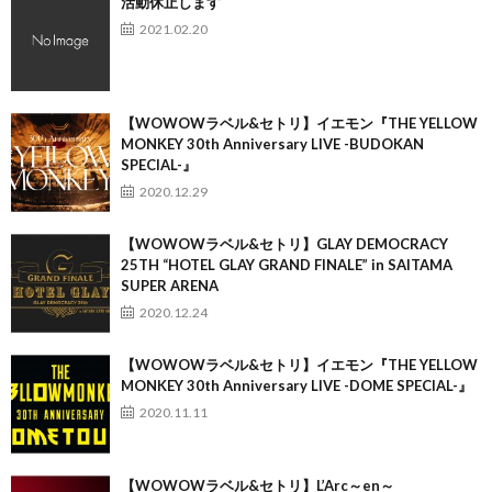
活動休止します
2021.02.20
【WOWOWラベル&セトリ】イエモン『THE YELLOW
MONKEY 30th Anniversary LIVE -BUDOKAN
SPECIAL-』
2020.12.29
【WOWOWラベル&セトリ】GLAY DEMOCRACY
25TH “HOTEL GLAY GRAND FINALE” in SAITAMA
SUPER ARENA
2020.12.24
【WOWOWラベル&セトリ】イエモン『THE YELLOW
MONKEY 30th Anniversary LIVE -DOME SPECIAL-』
2020.11.11
【WOWOWラベル&セトリ】L’Arc～en～