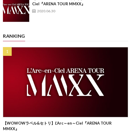
Ciel『ARENA TOUR MMXX』
2020.06.30
RANKING
【WOWOWラベル&セトリ】L’Arc～en～Ciel『ARENA TOUR
MMXX』