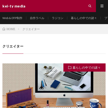
kei-ty media
Web & DTP制作
自作ラベル
ラジコン
暮らしの中での諸々
プ
クリエイター
HOME
クリエイター
暮らしの中での諸々