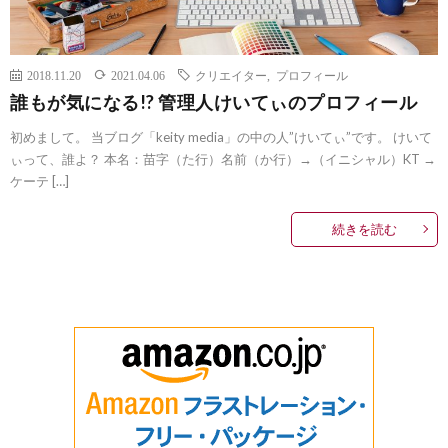
2018.11.20
2021.04.06
クリエイター
,
プロフィール
誰もが気になる!? 管理人けいてぃのプロフィール
初めまして。 当ブログ「keity media」の中の人”けいてぃ”です。 けいて
ぃって、誰よ？ 本名：苗字（た行）名前（か行）→（イニシャル）KT →
ケーテ […]
続きを読む