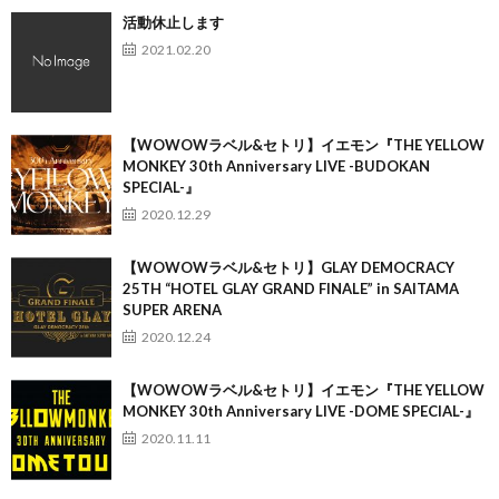
活動休止します
2021.02.20
【WOWOWラベル&セトリ】イエモン『THE YELLOW
MONKEY 30th Anniversary LIVE -BUDOKAN
SPECIAL-』
2020.12.29
【WOWOWラベル&セトリ】GLAY DEMOCRACY
25TH “HOTEL GLAY GRAND FINALE” in SAITAMA
SUPER ARENA
2020.12.24
【WOWOWラベル&セトリ】イエモン『THE YELLOW
MONKEY 30th Anniversary LIVE -DOME SPECIAL-』
2020.11.11