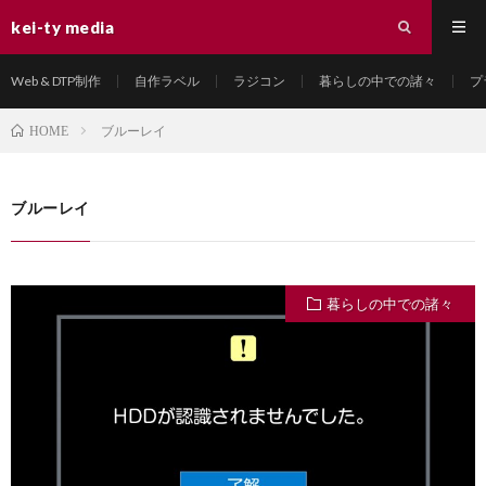
kei-ty media
Web & DTP制作
自作ラベル
ラジコン
暮らしの中での諸々
プ
ブルーレイ
HOME
ブルーレイ
暮らしの中での諸々