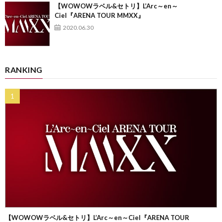
【WOWOWラベル&セトリ】L’Arc～en～
Ciel『ARENA TOUR MMXX』
2020.06.30
RANKING
【WOWOWラベル&セトリ】L’Arc～en～Ciel『ARENA TOUR