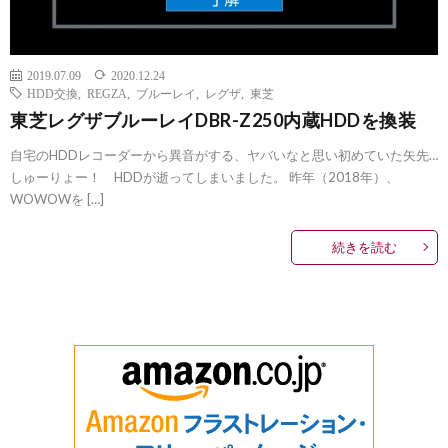
2019.07.09
2020.12.24
HDD交換
,
REGZA
,
ブルーレイ
,
レグザ
,
東芝
東芝レグザブルーレイDBR-Z250内蔵HDDを換装
自宅のHDDレコーダーから異音がする、ヤバいなと思い初めていた矢先…
しゅーりょー！ HDDが逝ってしまいました。 昨年（2018年）、
WOWOWを […]
続きを読む