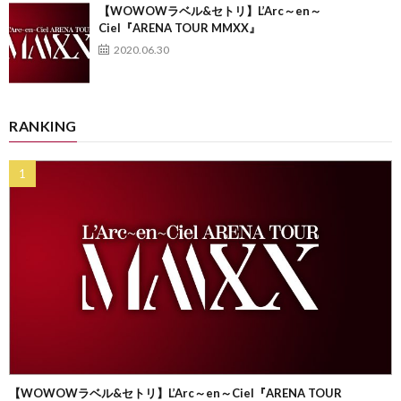
【WOWOWラベル&セトリ】L’Arc～en～
Ciel『ARENA TOUR MMXX』
2020.06.30
RANKING
【WOWOWラベル&セトリ】L’Arc～en～Ciel『ARENA TOUR