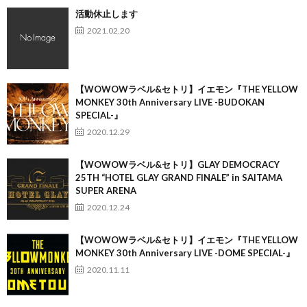
活動休止します
2021.02.20
【WOWOWラベル&セトリ】イエモン『THE YELLOW
MONKEY 30th Anniversary LIVE -BUDOKAN
SPECIAL-』
2020.12.29
【WOWOWラベル&セトリ】GLAY DEMOCRACY
25TH “HOTEL GLAY GRAND FINALE” in SAITAMA
SUPER ARENA
2020.12.24
【WOWOWラベル&セトリ】イエモン『THE YELLOW
MONKEY 30th Anniversary LIVE -DOME SPECIAL-』
2020.11.11