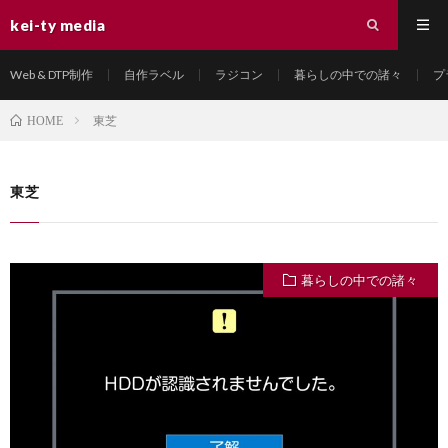
kei-ty media
Web & DTP制作
自作ラベル
ラジコン
暮らしの中での諸々
プ
東芝
HOME
東芝
暮らしの中での諸々