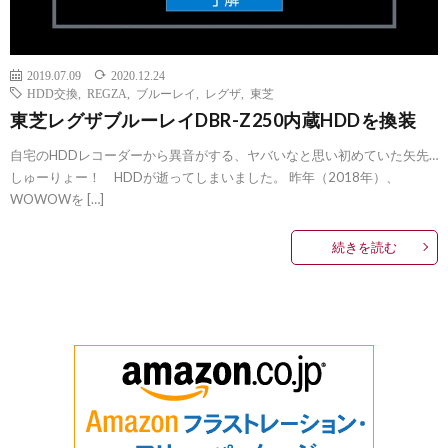
2019.07.09
2020.12.24
HDD交換
,
REGZA
,
ブルーレイ
,
レグザ
,
東芝
東芝レグザブルーレイDBR-Z250内蔵HDDを換装
自宅のHDDレコーダーから異音がする、ヤバいなと思い初めていた矢先…
しゅーりょー！ HDDが逝ってしまいました。 昨年（2018年）、
WOWOWを […]
続きを読む